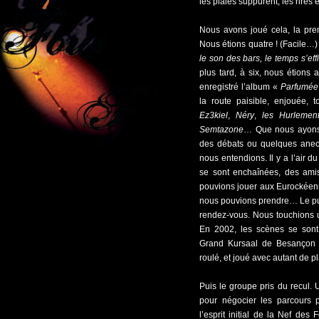
les plaies suppurent, les rires éc
Nous avons joué cela, la pre
Nous étions quatre ! (Facile
le son des bars, le temps s’eff
plus tard, à six, nous étion
enregistré l’album «
Parfumée
la route paisible, enjouée, 
Ez3kiel
,
Néry
,
les Hurlemen
Semtazone
… Que nous ayons 
des débats ou quelques anecd
nous entendions. Il y a l’air 
se sont enchaînées, des amis 
pouvions jouer aux Eurockéenne
nous pouvions prendre… Le pub
rendez-vous. Nous touchions 
En 2002, les scènes se sont 
Grand Kursaal de Besançon 
roulé, et joué avec autant de pl
Puis le groupe pris du recul.
pour négocier les parcours p
l’esprit initial de la Nef des